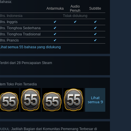
Bahasa
:
Audio
Antarmuka
Subtitle
Penuh
Bhs. Indonesia
Tidak didukung
Bhs. Inggris
✔
✔
✔
Bhs. Tionghoa Sederhana
✔
✔
Bhs. Tionghoa Tradisional
✔
✔
Bhs. Prancis
✔
✔
Lihat semua 55 bahasa yang didukung
Terdiri dari 28 Pencapaian Steam
Lihat
semua 28
Item Toko Poin Tersedia
Lihat
semua 9
Jadilah Bagian dari Komunitas Pemenang Terbesar di
JUDUL: