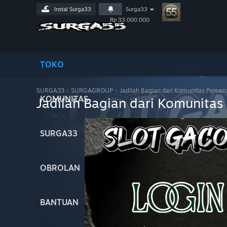
Instal Surga33
Surga33
Rp 33.000.000
TOKO
SURGA33
>
SURGAGROUP
>
Jadilah Bagian dari Komunitas Pemen
KOMUNITAS
Jadilah Bagian dari Komunita
SURGA33
OBROLAN
BANTUAN