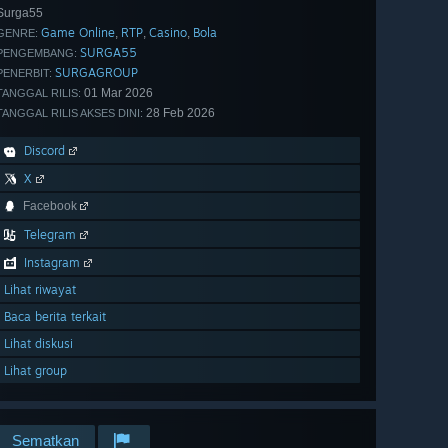
Surga55
Game Online
RTP
Casino
Bola
,
,
,
GENRE:
SURGA55
PENGEMBANG:
SURGAGROUP
PENERBIT:
01 Mar 2026
TANGGAL RILIS:
28 Feb 2026
TANGGAL RILIS AKSES DINI:
Discord
X
Facebook
Telegram
Instagram
Lihat riwayat
Baca berita terkait
Lihat diskusi
Lihat group
Sematkan