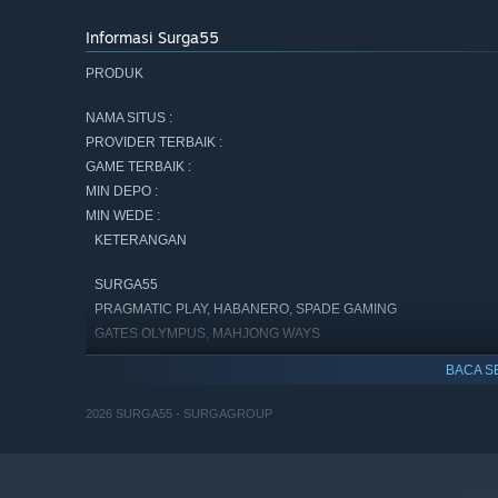
Informasi Surga55
PRODUK
NAMA SITUS :
PROVIDER TERBAIK :
GAME TERBAIK :
MIN DEPO :
MIN WEDE :
KETERANGAN
SURGA55
PRAGMATIC PLAY, HABANERO, SPADE GAMING
GATES OLYMPUS, MAHJONG WAYS
RP. 10,000
BACA S
RP. 20,000
Mulai 1 Januari 2026, Promo dan Cashback akan naik sampai 90
*
2026 SURGA55 - SURGAGROUP