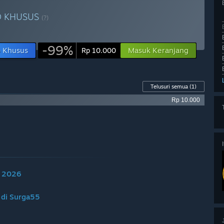
 KHUSUS
(?)
-99%
o Khusus
Masuk Keranjang
Rp 10.000
Telusuri semua
(1)
Rp 10.000
n 2026
 di Surga55