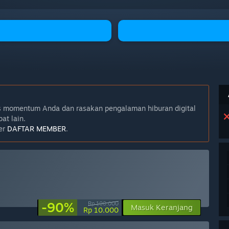
as momentum Anda dan rasakan pengalaman hiburan digital
at lain.
er
DAFTAR MEMBER
.
-90%
Rp 100.000
Masuk Keranjang
Rp 10.000