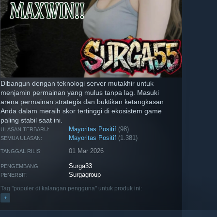
Dibangun dengan teknologi server mutakhir untuk
menjamin permainan yang mulus tanpa lag. Masuki
arena permainan strategis dan buktikan ketangkasan
Anda dalam meraih skor tertinggi di ekosistem game
paling stabil saat ini.
Mayoritas Positif
(98)
ULASAN TERBARU:
Mayoritas Positif
(1.381)
SEMUA ULASAN:
01 Mar 2026
TANGGAL RILIS:
Surga33
PENGEMBANG:
Surgagroup
PENERBIT:
Tag "populer di kalangan pengguna" untuk produk ini:
+