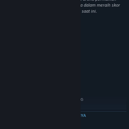
strategis dan buktikan ketangkasan Anda dalam meraih skor
tertinggi di ekosistem game paling stabil saat ini.
Informasi Surga55
PRODUK
NAMA SITUS :
PROVIDER TERBAIK :
GAME TERBAIK :
MIN DEPO :
MIN WEDE :
KETERANGAN
SURGA55
PRAGMATIC PLAY, HABANERO, SPADE GAMING
GATES OLYMPUS, MAHJONG WAYS
RP. 10,000
BACA SELENGKAPNYA
RP. 20,000
Mulai 1 Januari 2026, Promo dan Cashback akan naik sampai 90%.
*
2026 SURGA55 - SURGAGROUP