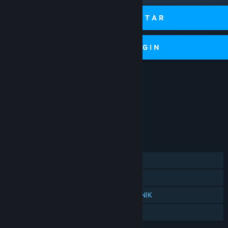
D A F T A R
L O G I N
FITUR
AKUN MEMBER TERJAMIN
BONUS MEMBER BERLIMPAH
DIDUKUNG SEMUA JENIS ELEKTONIK
PROMO SPESIAL AJAK TEMAN