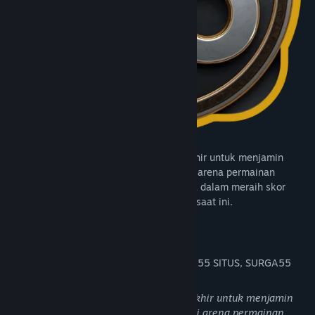
Dibangun dengan teknologi server mutakhir untuk menjamin
permainan yang mulus tanpa lag. Masuki arena permainan
strategis dan buktikan ketangkasan Anda dalam meraih skor
tertinggi di ekosistem game paling stabil saat ini.
Deskripsi Surga55
SURGA55 LINK, SURGA55 GAME, SURGA55 SITUS, SURGA55
WEBSITE, SURGA55 DAFTAR
Dibangun dengan teknologi server mutakhir untuk menjamin
permainan yang mulus tanpa lag. Masuki arena permainan